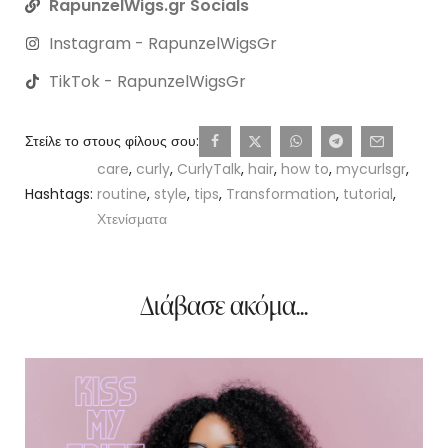
RapunzelWigs.gr Socials
Instagram - RapunzelWigsGr
TikTok - RapunzelWigsGr
Στείλε το στους φίλους σου:
care
,
curly
,
CurlyTalk
,
hair
,
how to
,
mycurlsgr
,
Hashtags:
routine
,
style
,
tips
,
Transformation
,
tutorial
,
Χτενίσματα
Διάβασε ακόμα...