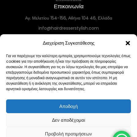
Επικοινωνία
Αγ. Μελετίου 154-156, Αθήνα 104 46, Ελλάδα
info@hairdresserstylish.com
+30 698 69 54 519
Διαχείριση Συγκατάθεσης
+30 210 86 55 004
Τετ–Τρ 10:30–19:30 • Πέμ 10:30–18:00 • Παρ 12:00–19:30 • Σάβ 12:00–
Για να παρέχουμε την καλύτερη εμπειρία, χρησιμοποιούμε τεχνολογίες όπως
cookies για την αποθήκευση ή/και την πρόσβαση σε πληροφορίες
19:00 • Κυρ–Δευ Κλειστά
συσκευών. Η συγκατάθεση για τις εν λόγω τεχνολογίες θα μας επιτρέψει να
επεξεργαστούμε δεδομένα προσωπικού χαρακτήρα, όπως συμπεριφορά
Πολιτική Cookies (ΕΕ)
Imprint
Δήλωση Απορρήτου
Όροι Χρήσης
περιήγησης ή μοναδικά αναγνωριστικά σε αυτόν τον ιστότοπο. Η μη
συγκατάθεση ή η ανάκληση της συγκατάθεσης, μπορεί να επηρεάσει
Αποποίηση Ευθυνών
Πολιτική Επιστροφών
Υπαναχώρηση
αρνητικά ορισμένες λειτουργίες και δυνατότητες.
Πολιτική Αποστολών
Αποδοχή
Πνευματικά δικαιώματα 2023 © Hair Dresser STYLISH. Με επιφύλαξη παντός
δικαιώματος.
Δεν αποδέχομαι
Προβολή προτιμήσεων