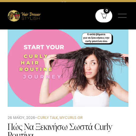
Δωρεάν μεταφορικά άνω των 60€ σε όλη την Ελλάδα και άνω των
0
80€ για Κύπρο
26 ΜΑΪ́ΟΥ, 2026
CURLY TALK
,
MYCURLS.GR
Πώς Να Ξεκινήσω Σωστά Curly
Ρουτίνα.