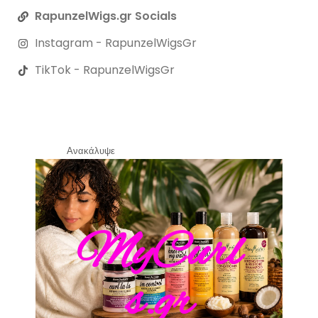
RapunzelWigs.gr Socials
Instagram - RapunzelWigsGr
TikTok - RapunzelWigsGr
ο
π
ύ
ρ
ε
κ
m
Ανακάλυψε
u
i
p
r
e
m
ε
ς
MyCurl
s.gr