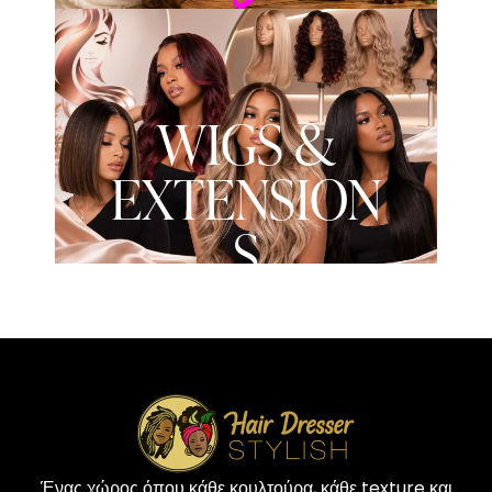
WIGS &
EXTENSION
S
Ένας χώρος όπου κάθε κουλτούρα, κάθε texture και