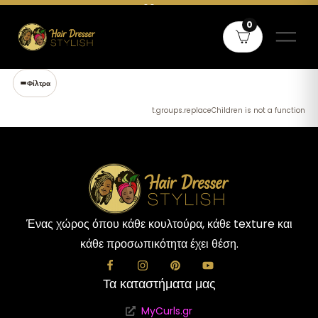
Δωρεάν μεταφορικά άνω των 60€ σε όλη την Ελλάδα και άνω των
0
80€ για Κύπρο
Φίλτρα
t.groups.replaceChildren is not a function
Ένας χώρος όπου κάθε κουλτούρα, κάθε texture και
κάθε προσωπικότητα έχει θέση.
Τα καταστήματα μας
MyCurls.gr