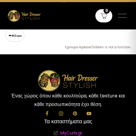
Δωρεάν μεταφορικά άνω των 60€ σε όλη την Ελλάδα και άνω των
0
80€ για Κύπρο
Φίλτρα
t.groups.replaceChildren is not a function
Ένας χώρος όπου κάθε κουλτούρα, κάθε texture και
κάθε προσωπικότητα έχει θέση.
Τα καταστήματα μας
MyCurls.gr