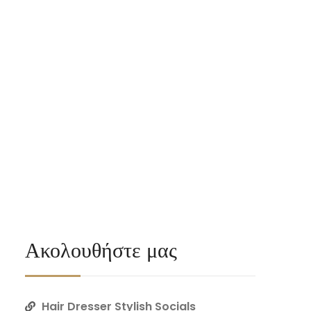
26 Μαΐου, 2026
TIPS ΓΙΑ ΝΑ
ΑΠΟΦΥΓΟΥΜΕ ΤΟ
FRIZZ
26 Μαΐου, 2026
Curly Hair Types –
Ποιος είναι ο τύπος των
μαλλιών σου;
Ακολουθήστε μας
Hair Dresser Stylish Socials