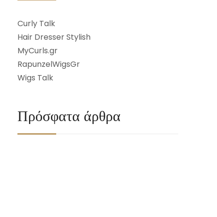
Curly Talk
Hair Dresser Stylish
MyCurls.gr
RapunzelWigsGr
Wigs Talk
Πρόσφατα άρθρα
26 Μαΐου, 2026
Πώς να ξεκινήσω σωστά
curly ρουτίνα.