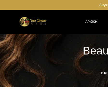
Δωρεά
ΑΡΧΙΚΉ
Beau
έμπ