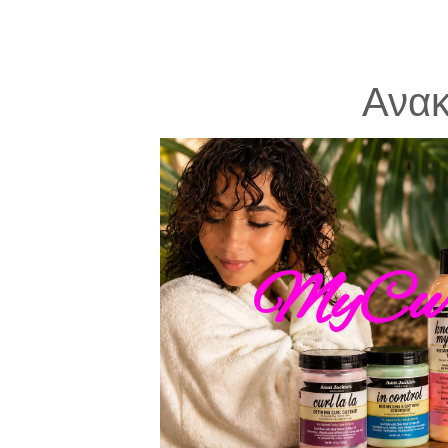
Ανα
MyCur