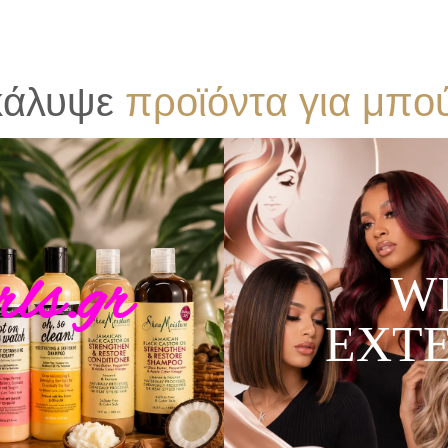
κάλυψε
π
ρ
ο
ϊ
ό
ν
τ
α
γ
ι
α
μ
π
ο
ls.gr
W
EXT