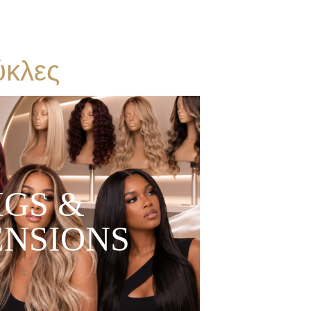
ύ
κ
λ
ε
ς
IGS &
ENSIONS