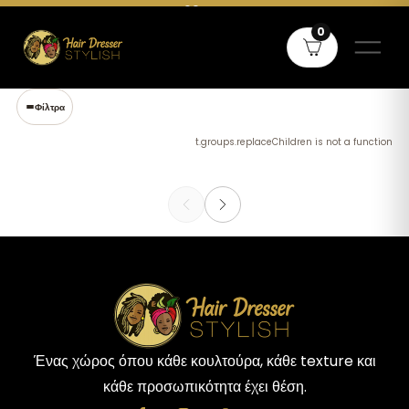
Δωρεάν μεταφορικά άνω των 60€ σε όλη την Ελλάδα και άνω των
0
80€ για Κύπρο
Φίλτρα
t.groups.replaceChildren is not a function
Ένας χώρος όπου κάθε κουλτούρα, κάθε texture και
κάθε προσωπικότητα έχει θέση.