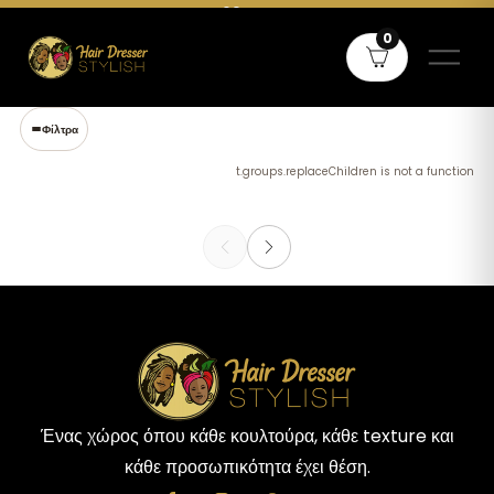
Δωρεάν μεταφορικά άνω των 60€ σε όλη την Ελλάδα και άνω των
0
80€ για Κύπρο
Φίλτρα
t.groups.replaceChildren is not a function
Ένας χώρος όπου κάθε κουλτούρα, κάθε texture και
κάθε προσωπικότητα έχει θέση.