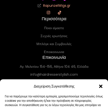
RapunzelWigs.gr
Περισσότερα
Ποιοι είμαστε
Συχνές ερωτήσεις
Μπλόγκ και Συμβουλές
Εποικοινωνια
Επικοινωνία
Αγ. Μελετίου 154-156, Αθήνα 104 46, Ελλάδα
info@hairdresserstylish.com
+30 698 69 54 519
Διαχείριση Συγκατάθεσης
+30 210 86 55 004
Τετ–Τρ 10:30–19:30 • Πέμ 10:30–18:00 • Παρ 12:00–19:30 • Σάβ 12:00–
Για να παρέχουμε την καλύτερη εμπειρία, χρησιμοποιούμε τεχνολογίες όπως
cookies για την αποθήκευση ή/και την πρόσβαση σε πληροφορίες
19:00 • Κυρ–Δευ Κλειστά
συσκευών. Η συγκατάθεση για τις εν λόγω τεχνολογίες θα μας επιτρέψει να