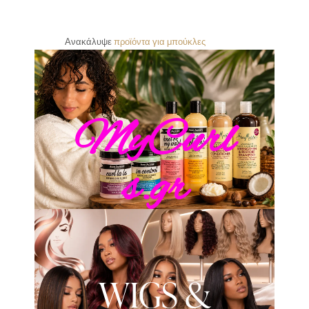
Ανακάλυψε
π
ρ
ο
ϊ
ό
ν
τ
α
γ
ι
α
μ
π
ο
ύ
κ
λ
ε
ς
MyCurl
s.gr
WIGS &