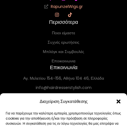
RapunzelWigs.gr
Περισσότερα
Ποιοι είμαστε
Συχνές ερωτήσεις
Μπλόγκ και Συμβουλές
Εποικοινωνια
Επικοινωνία
Αγ. Μελετίου 154-156, Αθήνα 104 46, Ελλάδα
info@hairdresserstylish.com
+30 698 69 54 519
Διαχείριση Συγκατάθεσης
+30 210 86 55 004
Τετ–Τρ 10:30–19:30 • Πέμ 10:30–18:00 • Παρ 12:00–19:30 • Σάβ 12:00–
Για να παρέχουμε την καλύτερη εμπειρία, χρησιμοποιούμε τεχνολογίες όπως
cookies για την αποθήκευση ή/και την πρόσβαση σε πληροφορίες
19:00 • Κυρ–Δευ Κλειστά
συσκευών. Η συγκατάθεση για τις εν λόγω τεχνολογίες θα μας επιτρέψει να