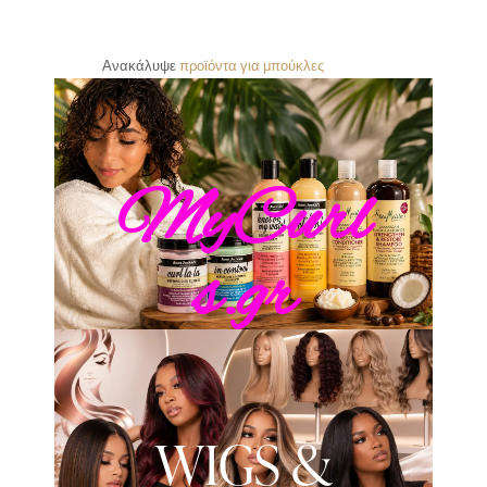
Ανακάλυψε
π
ρ
ο
ϊ
ό
ν
τ
α
γ
ι
α
μ
π
ο
ύ
κ
λ
ε
ς
MyCurl
s.gr
WIGS &