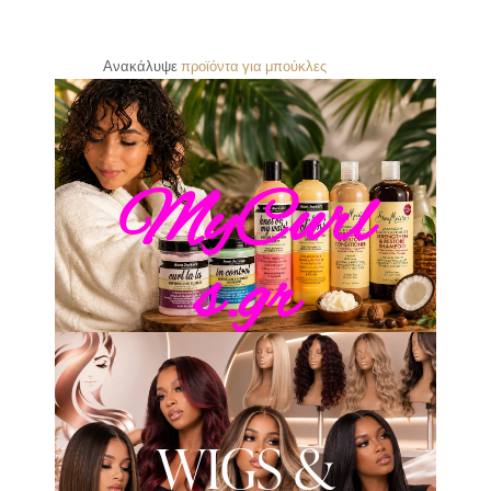
Ανακάλυψε
π
ρ
ο
ϊ
ό
ν
τ
α
γ
ι
α
μ
π
ο
ύ
κ
λ
ε
ς
MyCurl
s.gr
WIGS &