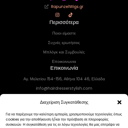
RapunzelWigs.gr
Περισσότερα
Ποιοι είμαστε
Συχνές ερωτήσεις
Μπλόγκ και Συμβουλές
Εποικοινωνια
Επικοινωνία
Αγ. Μελετίου 154-156, Αθήνα 104 46, Ελλάδα
info@hairdresserstylish.com
+30 698 69 54 519
Διαχείριση Συγκατάθεσης
+30 210 86 55 004
Τετ–Τρ 10:30–19:30 • Πέμ 10:30–18:00 • Παρ 12:00–19:30 • Σάβ 12:00–
Για να παρέχουμε την καλύτερη εμπειρία, χρησιμοποιούμε τεχνολογίες όπως
cookies για την αποθήκευση ή/και την πρόσβαση σε πληροφορίες
19:00 • Κυρ–Δευ Κλειστά
συσκευών. Η συγκατάθεση για τις εν λόγω τεχνολογίες θα μας επιτρέψει να