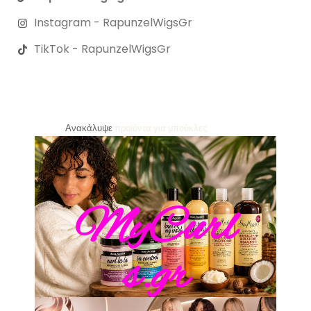
Instagram - RapunzelWigsGr
TikTok - RapunzelWigsGr
m
e
r
p
i
Ανακάλυψε
u
m
π
MyCurl
s.gr