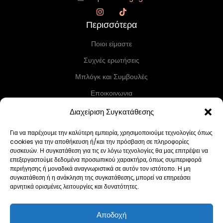
Περισσότερα
Ποιοι είμαστε
Συχνές ερωτήσεις
Μπλόγκ και Συμβουλές
Εποικοινωνια
Επικοινωνία
Διαχείριση Συγκατάθεσης
Αγ. Μελετίου 154-156, Αθήνα 104 46, Ελλάδα
Για να παρέχουμε την καλύτερη εμπειρία, χρησιμοποιούμε τεχνολογίες όπως
info@hairdresserstylish.com
cookies για την αποθήκευση ή/και την πρόσβαση σε πληροφορίες
συσκευών. Η συγκατάθεση για τις εν λόγω τεχνολογίες θα μας επιτρέψει να
+30 698 69 54 519
επεξεργαστούμε δεδομένα προσωπικού χαρακτήρα, όπως συμπεριφορά
περιήγησης ή μοναδικά αναγνωριστικά σε αυτόν τον ιστότοπο. Η μη
+30 210 86 55 004
συγκατάθεση ή η ανάκληση της συγκατάθεσης, μπορεί να επηρεάσει
Τετ–Τρ 10:30–19:30 • Πέμ 10:30–18:00 • Παρ 12:00–19:30 • Σάβ 12:00–
αρνητικά ορισμένες λειτουργίες και δυνατότητες.
19:00 • Κυρ–Δευ Κλειστά
Αποδοχή
Πολιτική Cookies (ΕΕ)
Imprint
Δήλωση Απορρήτου
Όροι Χρήσης