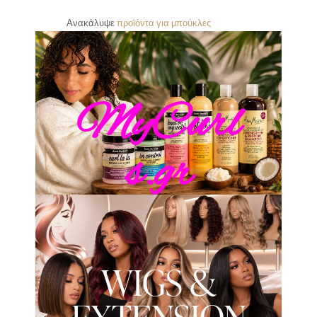
Ανακάλυψε
π
ρ
ο
ϊ
ό
ν
τ
α
γ
ι
α
μ
π
ο
ύ
κ
λ
ε
ς
MyCurl
s.gr
WIGS &