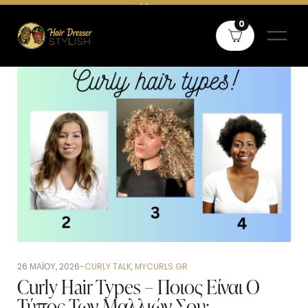
Δωρεάν μεταφορικά άνω των 60€ σε όλη την Ελλάδα και άνω των
0
80€ για Κύπρο
26 ΜΑΪ́ΟΥ, 2026
CURLY TALK
,
MYCURLS.GR
Curly Hair Types – Ποιος Είναι Ο
Τύπος Των Μαλλιών Σου;