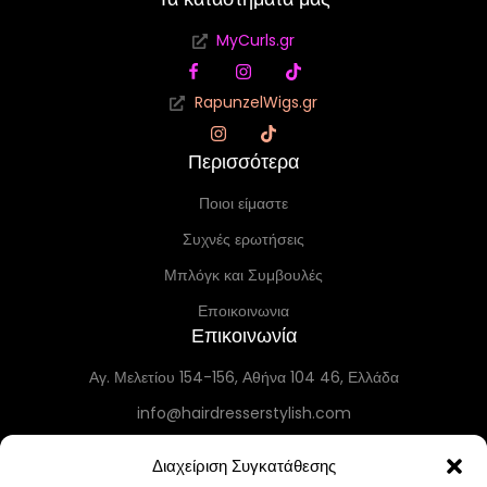
MyCurls.gr
RapunzelWigs.gr
Περισσότερα
Ποιοι είμαστε
Συχνές ερωτήσεις
Μπλόγκ και Συμβουλές
Εποικοινωνια
Επικοινωνία
Αγ. Μελετίου 154-156, Αθήνα 104 46, Ελλάδα
info@hairdresserstylish.com
+30 698 69 54 519
Διαχείριση Συγκατάθεσης
+30 210 86 55 004