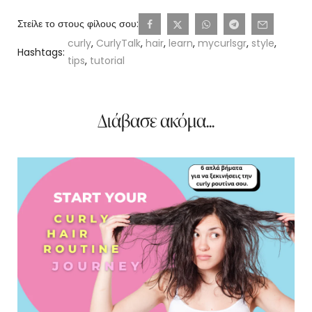
Στείλε το στους φίλους σου:
curly
,
CurlyTalk
,
hair
,
learn
,
mycurlsgr
,
style
,
Hashtags:
tips
,
tutorial
Διάβασε ακόμα...