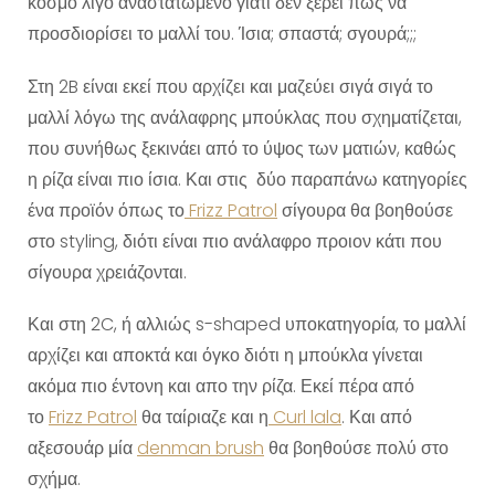
κόσμο λίγο αναστατωμένο γιατί δεν ξέρει πως να
προσδιορίσει το μαλλί του. Ίσια; σπαστά; σγουρά;;;
Στη 2B είναι εκεί που αρχίζει και μαζεύει σιγά σιγά το
μαλλί λόγω της ανάλαφρης μπούκλας που σχηματίζεται,
που συνήθως ξεκινάει από το ύψος των ματιών, καθώς
η ρίζα είναι πιο ίσια. Και στις δύο παραπάνω κατηγορίες
ένα προϊόν όπως το
Frizz Patrol
σίγουρα θα βοηθούσε
στο styling, διότι είναι πιο ανάλαφρο προιον κάτι που
σίγουρα χρειάζονται.
Και στη 2C, ή αλλιώς s-shaped υποκατηγορία, το μαλλί
αρχίζει και αποκτά και όγκο διότι η μπούκλα γίνεται
ακόμα πιο έντονη και απο την ρίζα. Εκεί πέρα από
το
Frizz Patrol
θα ταίριαζε και η
Curl lala
. Και από
αξεσουάρ μία
denman brush
θα βοηθούσε πολύ στο
σχήμα.