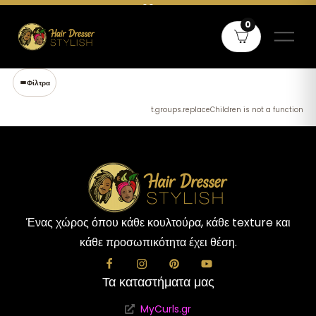
Δωρεάν μεταφορικά άνω των 60€ σε όλη την Ελλάδα και άνω των
0
80€ για Κύπρο
Φίλτρα
t.groups.replaceChildren is not a function
Ένας χώρος όπου κάθε κουλτούρα, κάθε texture και
κάθε προσωπικότητα έχει θέση.
Τα καταστήματα μας
MyCurls.gr