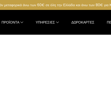
ν μεταφορικά άνω των 60€ σε όλη την Ελλάδα και άνω των 80€ για
ΠΡΟΪΌΝΤΑ
ΥΠΗΡΕΣΊΕΣ
ΔΩΡΟΚΆΡΤΕΣ
ΠΕ